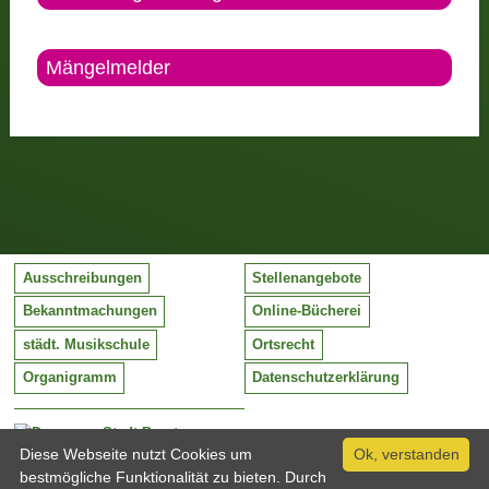
Mängelmelder
Ausschreibungen
Stellenangebote
Bekanntmachungen
Online-Bücherei
städt. Musikschule
Ortsrecht
Organigramm
Datenschutzerklärung
Stadt Barntrup
Mittelstraße 38
Diese Webseite nutzt Cookies um
Ok, verstanden
32683 Barntrup
bestmögliche Funktionalität zu bieten. Durch