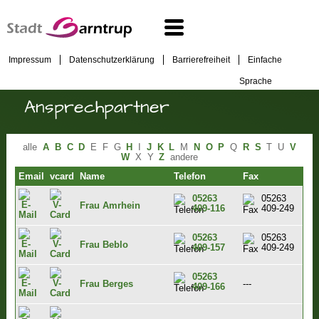
Impressum
Datenschutzerklärung
Barrierefreiheit
Einfache
Sprache
Ansprechpartner
alle
A
B
C
D
E
F
G
H
I
J
K
L
M
N
O
P
Q
R
S
T
U
V
W
X
Y
Z
andere
Email
vcard
Name
Telefon
Fax
05263
05263
Frau Amrhein
409-116
409-249
05263
05263
Frau Beblo
409-157
409-249
05263
Frau Berges
---
409-166