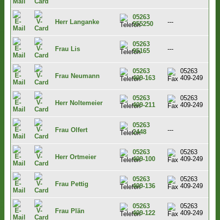
05263
Herr Langanke
---
955250
05263
Frau Lis
---
95165
05263
05263
Frau Neumann
409-163
409-249
05263
05263
Herr Noltemeier
409-211
409-249
05263
Frau Olfert
---
2448
05263
05263
Herr Ortmeier
409-100
409-249
05263
05263
Frau Pettig
409-136
409-249
05263
05263
Frau Plän
409-122
409-249