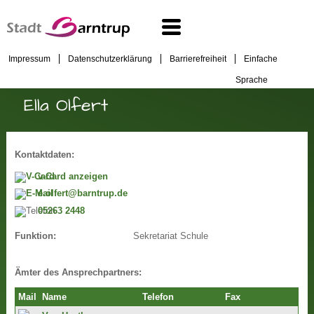
Impressum
Datenschutzerklärung
Barrierefreiheit
Einfache
Sprache
Ella Olfert
Kontaktdaten:
v-Card anzeigen
e.olfert@barntrup.de
05263 2448
Sekretariat Schule
Funktion:
Ämter des Ansprechpartners:
Mail
Name
Telefon
Fax