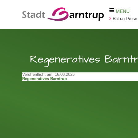
MENÜ
Rat und Verwa
Regeneratives Barnt
Veröffentlicht am:
16.08.2025
Regeneratives Barntrup