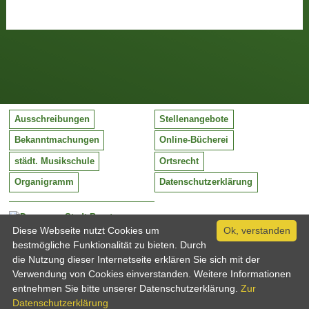
Ausschreibungen
Stellenangebote
Bekanntmachungen
Online-Bücherei
städt. Musikschule
Ortsrecht
Organigramm
Datenschutzerklärung
Stadt Barntrup
Mittelstraße 38
Diese Webseite nutzt Cookies um
Ok, verstanden
32683 Barntrup
bestmögliche Funktionalität zu bieten. Durch
Tel:
05263 / 409-0
die Nutzung dieser Internetseite erklären Sie sich mit der
Fax:
05263 / 409-249
Verwendung von Cookies einverstanden. Weitere Informationen
Email:
info@barntrup.de
entnehmen Sie bitte unserer Datenschutzerklärung.
Zur
Datenschutzerklärung