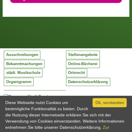
Ausschreibungen
Stellenangebote
Bekanntmachungen
Online-Bücherei
städt. Musikschule
Ortsrecht
Organigramm
Datenschutzerklärung
Stadt Barntrup
Mittelstraße 38
Diese Webseite nutzt Cookies um
Ok, verstanden
32683 Barntrup
bestmögliche Funktionalität zu bieten. Durch
Tel:
05263 / 409-0
die Nutzung dieser Internetseite erklären Sie sich mit der
Fax:
05263 / 409-249
Verwendung von Cookies einverstanden. Weitere Informationen
Email:
info@barntrup.de
entnehmen Sie bitte unserer Datenschutzerklärung.
Zur