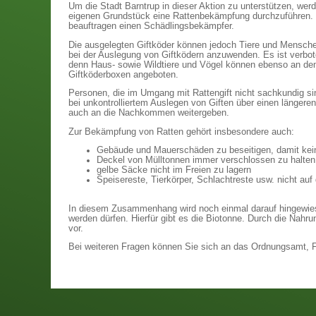
Um die Stadt Barntrup in dieser Aktion zu unterstützen, wer
eigenen Grundstück eine Rattenbekämpfung durchzuführen. 
beauftragen einen Schädlingsbekämpfer.
Die ausgelegten Giftköder können jedoch Tiere und Menschen
bei der Auslegung von Giftködern anzuwenden. Es ist verbot
denn Haus- sowie Wildtiere und Vögel können ebenso an dem 
Giftköderboxen angeboten.
Personen, die im Umgang mit Rattengift nicht sachkundig s
bei unkontrolliertem Auslegen von Giften über einen längere
auch an die Nachkommen weitergeben.
Zur Bekämpfung von Ratten gehört insbesondere auch:
Gebäude und Mauerschäden zu beseitigen, damit kei
Deckel von Mülltonnen immer verschlossen zu halten
gelbe Säcke nicht im Freien zu lagern
Speisereste, Tierkörper, Schlachtre
In diesem Zusammenhang wird noch einmal darauf hingewiesen
werden dürfen. Hierfür gibt es die Biotonne. Durch die Nah
vor.
Bei weiteren Fragen können Sie sich an das Ordnungsamt, 