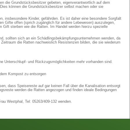
den die Grundstücksbesitzer gebeten, eigenverantwortlich auf dem
Dies können die Grundstücksbesitzer selbst machen oder sie
, insbesondere Kinder, gefährden. Es ist daher eine besondere Sorgfalt
en Gifte offen (sprich zugänglich für andere Lebewesen) auszulegen,
Gift sterben wie die Ratten. Im Handel werden hierzu spezielle
ind, sollten sich an ein Schädlingsbekämpfungsunternehmen wenden, da
n Zeitraum die Ratten nachweislich Resistenzen bilden, die sie wiederum
ne Unterschlupf- und Rückzugsmöglichkeiten mehr vorhanden sind.
ste usw. nicht auf dem Kompost zu entsorgen
, dass Speisereste auf gar keinen Fall über die Kanalisation entsorgt
rungsreste werden die Ratten angezogen und finden ideale Bedingungen
Frau Westphal, Tel: 05263/409-132 wenden.