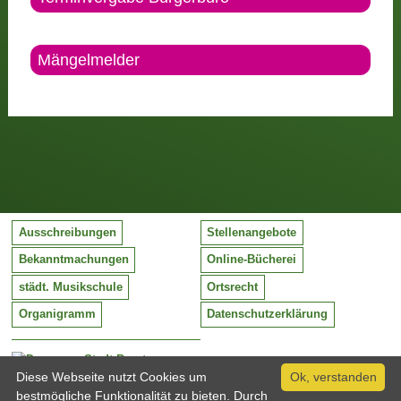
Mängelmelder
Ausschreibungen
Stellenangebote
Bekanntmachungen
Online-Bücherei
städt. Musikschule
Ortsrecht
Organigramm
Datenschutzerklärung
Stadt Barntrup
Mittelstraße 38
Diese Webseite nutzt Cookies um
Ok, verstanden
32683 Barntrup
bestmögliche Funktionalität zu bieten. Durch