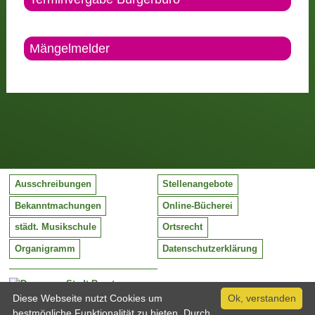
Mängelmelder
Ausschreibungen
Stellenangebote
Bekanntmachungen
Online-Bücherei
städt. Musikschule
Ortsrecht
Organigramm
Datenschutzerklärung
Stadt Barntrup
Mittelstraße 38
Diese Webseite nutzt Cookies um
Ok, verstanden
32683 Barntrup
bestmögliche Funktionalität zu bieten. Durch