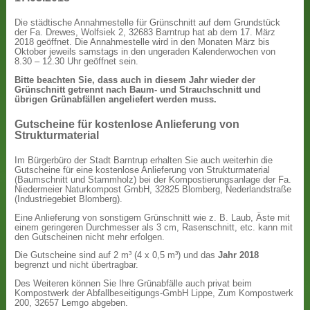
Die städtische Annahmestelle für Grünschnitt auf dem Grundstück
der Fa. Drewes, Wolfsiek 2, 32683 Barntrup hat ab dem 17. März
2018 geöffnet. Die Annahmestelle wird in den Monaten März bis
Oktober jeweils samstags in den ungeraden Kalenderwochen von
8.30 – 12.30 Uhr geöffnet sein.
Bitte beachten Sie, dass auch in diesem Jahr wieder der
Grünschnitt getrennt nach Baum- und Strauchschnitt und
übrigen Grünabfällen angeliefert werden muss.
Gutscheine für kostenlose Anlieferung von
Strukturmaterial
Im Bürgerbüro der Stadt Barntrup erhalten Sie auch weiterhin die
Gutscheine für eine kostenlose Anlieferung von Strukturmaterial
(Baumschnitt und Stammholz) bei der Kompostierungsanlage der Fa.
Niedermeier Naturkompost GmbH, 32825 Blomberg, Nederlandstraße
(Industriegebiet Blomberg).
Eine Anlieferung von sonstigem Grünschnitt wie z. B. Laub, Äste mit
einem geringeren Durchmesser als 3 cm, Rasenschnitt, etc. kann mit
den Gutscheinen nicht mehr erfolgen.
Die Gutscheine sind auf 2 m³ (4 x 0,5 m³) und das
Jahr 2018
begrenzt und nicht übertragbar.
Des Weiteren können Sie Ihre Grünabfälle auch privat beim
Kompostwerk der Abfallbeseitigungs-GmbH Lippe, Zum Kompostwerk
200, 32657 Lemgo abgeben.