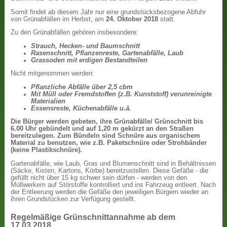
Somit findet ab diesem Jahr nur eine grundstücksbezogene Abfuhr
von Grünabfällen im Herbst, am
24. Oktober 2018
statt.
Zu den Grünabfällen gehören insbesondere:
Strauch, Hecken- und Baumschnitt
Rasenschnitt, Pflanzenreste, Gartenabfälle, Laub
Grassoden mit erdigen Bestandteilen
Nicht mitgenommen werden:
Pflanzliche Abfälle über 2,5 cbm
Mit Müll oder Fremdstoffen (z.B. Kunststoff)
verunreinigte
Materialien
Essensreste, Küchenabfälle u.ä.
Die Bürger werden gebeten, ihre Grünabfälle/ Grünschnitt bis
6.00 Uhr gebündelt und auf 1,20 m gekürzt an den Straßen
bereitzulegen. Zum Bündeln sind Schnüre aus organischem
Material zu benutzen, wie z.B. Paketschnüre oder Strohbänder
(keine Plastikschnüre).
Gartenabfälle, wie Laub, Gras und Blumenschnitt sind in Behältnissen
(Säcke, Kisten, Kartons, Körbe) bereitzustellen. Diese Gefäße - die
gefüllt nicht über 15 kg schwer sein dürfen - werden von den
Müllwerkern auf Störstoffe kontrolliert und ins Fahrzeug entleert. Nach
der Entleerung werden die Gefäße den jeweiligen Bürgern wieder an
ihren Grundstücken zur Verfügung gestellt.
Regelmäßige Grünschnittannahme ab dem
17.03.2018