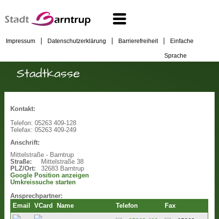
Impressum
Datenschutzerklärung
Barrierefreiheit
Einfache
Sprache
Stadtkasse
Kontakt:
Telefon:
05263 409-128
Telefax:
05263 409-249
Anschrift:
Mittelstraße - Barntrup
Straße:
Mittelstraße 38
PLZ/Ort:
32683 Barntrup
Google Position anzeigen
Umkreissuche starten
Ansprechpartner:
Email
VCard
Name
Telefon
Fax