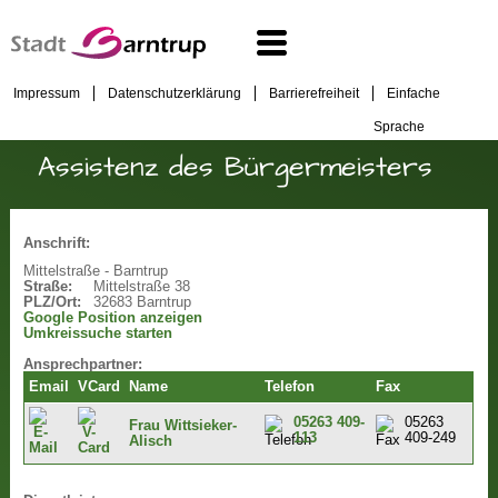
Impressum
Datenschutzerklärung
Barrierefreiheit
Einfache
Sprache
Assistenz des Bürgermeisters
Anschrift:
Mittelstraße - Barntrup
Straße:
Mittelstraße 38
PLZ/Ort:
32683 Barntrup
Google Position anzeigen
Umkreissuche starten
Ansprechpartner:
Email
VCard
Name
Telefon
Fax
05263 409-
05263
Frau Wittsieker-
113
409-249
Alisch