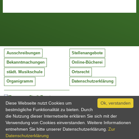
Ausschreibungen
Stellenangebote
Bekanntmachungen
Online-Bücherei
städt. Musikschule
Ortsrecht
Organigramm
Datenschutzerklärung
Stadt Barntrup
Mittelstraße 38
Diese Webseite nutzt Cookies um
Ok, verstanden
32683 Barntrup
bestmögliche Funktionalität zu bieten. Durch
Tel:
05263 / 409-0
die Nutzung dieser Internetseite erklären Sie sich mit der
Fax:
05263 / 409-249
Verwendung von Cookies einverstanden. Weitere Informationen
Email:
info@barntrup.de
entnehmen Sie bitte unserer Datenschutzerklärung.
Zur
Datenschutzerklärung