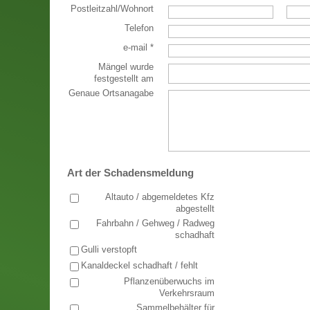
Postleitzahl
/
Wohnort
Telefon
e-mail
*
Mängel wurde
festgestellt am
Genaue Ortsanagabe
Art der Schadensmeldung
Altauto / abgemeldetes Kfz
abgestellt
Fahrbahn / Gehweg / Radweg
schadhaft
Gulli verstopft
Kanaldeckel schadhaft / fehlt
Pflanzenüberwuchs im
Verkehrsraum
Sammelbehälter für