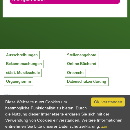
Ausschreibungen
Stellenangebote
Bekanntmachungen
Online-Bücherei
städt. Musikschule
Ortsrecht
Organigramm
Datenschutzerklärung
Stadt Barntrup
Mittelstraße 38
Diese Webseite nutzt Cookies um
Ok, verstanden
32683 Barntrup
bestmögliche Funktionalität zu bieten. Durch
Tel:
05263 / 409-0
die Nutzung dieser Internetseite erklären Sie sich mit der
Fax:
05263 / 409-249
Verwendung von Cookies einverstanden. Weitere Informationen
Email:
info@barntrup.de
entnehmen Sie bitte unserer Datenschutzerklärung.
Zur