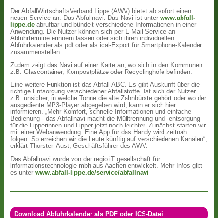
Der AbfallWirtschaftsVerband Lippe (AWV) bietet ab sofort einen
neuen Service an: Das Abfallnavi. Das Navi ist unter
www.abfall-
lippe.de
abrufbar und bündelt verschiedene Informationen in einer
Anwendung. Die Nutzer können sich per E-Mail Service an
Abfuhrtermine erinnern lassen oder sich ihren individuellen
Abfuhrkalender als pdf oder als ical-Export für Smartphone-Kalender
zusammenstellen.
Zudem zeigt das Navi auf einer Karte an, wo sich in den Kommunen
z.B. Glascontainer, Kompostplätze oder Recyclinghöfe befinden.
Eine weitere Funktion ist das Abfall-ABC. Es gibt Auskunft über die
richtige Entsorgung verschiedener Abfallstoffe. Ist sich der Nutzer
z.B. unsicher, in welche Tonne die alte Zahnbürste gehört oder wo der
ausgediente MP3-Player abgegeben wird, kann er sich hier
informieren. „Mehr Komfort, schnelle Informationen und einfache
Bedienung - das Abfallnavi macht die Mülltrennung und -entsorgung
für die Lipperinnen und Lipper jetzt noch leichter. Zunächst starten wir
mit einer Webanwendung. Eine App für das Handy wird zeitnah
folgen. So erreichen wir die Leute künftig auf verschiedenen Kanälen“,
erklärt Thorsten Aust, Geschäftsführer des AWV.
Das Abfallnavi wurde von der regio iT gesellschaft für
informationstechnologie mbh aus Aachen entwickelt. Mehr Infos gibt
es unter
www.abfall-lippe.de/service/abfallnavi
Download Abfuhrkalender als PDF oder ICS-Datei