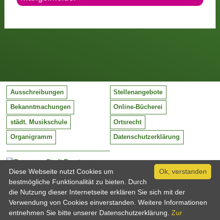
Ausschreibungen
Stellenangebote
Bekanntmachungen
Online-Bücherei
städt. Musikschule
Ortsrecht
Organigramm
Datenschutzerklärung
Stadt Barntrup
Mittelstraße 38
Diese Webseite nutzt Cookies um
Ok, verstanden
32683 Barntrup
bestmögliche Funktionalität zu bieten. Durch
Tel:
05263 / 409-0
die Nutzung dieser Internetseite erklären Sie sich mit der
Fax:
05263 / 409-249
Verwendung von Cookies einverstanden. Weitere Informationen
Email:
info@barntrup.de
entnehmen Sie bitte unserer Datenschutzerklärung.
Zur