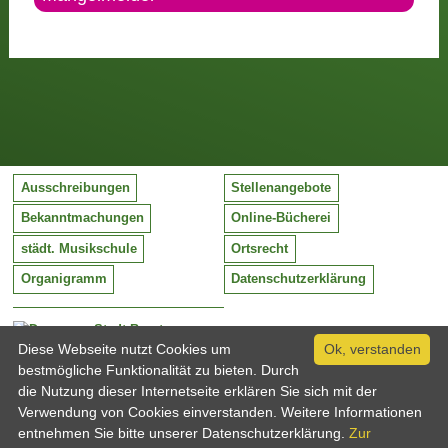
Ausschreibungen
Stellenangebote
Bekanntmachungen
Online-Bücherei
städt. Musikschule
Ortsrecht
Organigramm
Datenschutzerklärung
Stadt Barntrup
Mittelstraße 38
Diese Webseite nutzt Cookies um
Ok, verstanden
32683 Barntrup
bestmögliche Funktionalität zu bieten. Durch
Tel:
05263 / 409-0
die Nutzung dieser Internetseite erklären Sie sich mit der
Fax:
05263 / 409-249
Verwendung von Cookies einverstanden. Weitere Informationen
Email:
info@barntrup.de
entnehmen Sie bitte unserer Datenschutzerklärung.
Zur