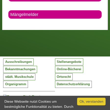
Mängelmelder
Ausschreibungen
Stellenangebote
Bekanntmachungen
Online-Bücherei
städt. Musikschule
Ortsrecht
Organigramm
Datenschutzerklärung
Stadt Barntrup
Mittelstraße 38
Diese Webseite nutzt Cookies um
Ok, verstanden
32683 Barntrup
bestmögliche Funktionalität zu bieten. Durch
Tel:
05263 / 409-0