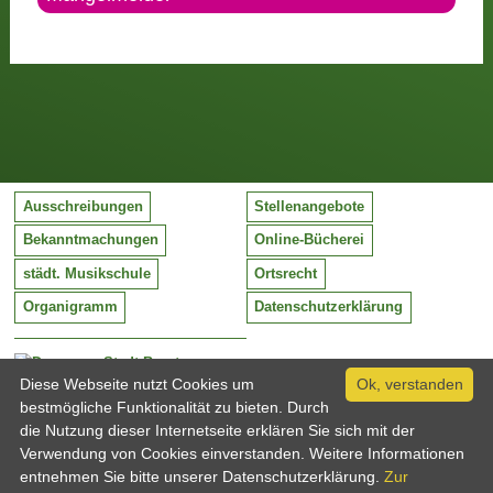
Ausschreibungen
Stellenangebote
Bekanntmachungen
Online-Bücherei
städt. Musikschule
Ortsrecht
Organigramm
Datenschutzerklärung
Stadt Barntrup
Mittelstraße 38
Diese Webseite nutzt Cookies um
Ok, verstanden
32683 Barntrup
bestmögliche Funktionalität zu bieten. Durch
Tel:
05263 / 409-0
die Nutzung dieser Internetseite erklären Sie sich mit der
Fax:
05263 / 409-249
Verwendung von Cookies einverstanden. Weitere Informationen
Email:
info@barntrup.de
entnehmen Sie bitte unserer Datenschutzerklärung.
Zur