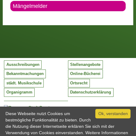
Mängelmelder
Ausschreibungen
Stellenangebote
Bekanntmachungen
Online-Bücherei
städt. Musikschule
Ortsrecht
Organigramm
Datenschutzerklärung
Stadt Barntrup
Mittelstraße 38
Diese Webseite nutzt Cookies um
Ok, verstanden
32683 Barntrup
bestmögliche Funktionalität zu bieten. Durch
Tel:
05263 / 409-0
die Nutzung dieser Internetseite erklären Sie sich mit der
Fax:
05263 / 409-249
Verwendung von Cookies einverstanden. Weitere Informationen
Email:
info@barntrup.de