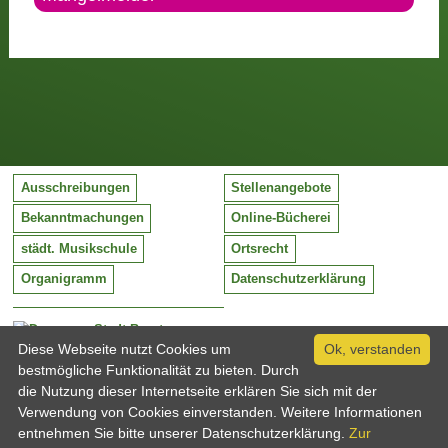
Ausschreibungen
Stellenangebote
Bekanntmachungen
Online-Bücherei
städt. Musikschule
Ortsrecht
Organigramm
Datenschutzerklärung
Stadt Barntrup
Mittelstraße 38
Diese Webseite nutzt Cookies um
Ok, verstanden
32683 Barntrup
bestmögliche Funktionalität zu bieten. Durch
Tel:
05263 / 409-0
die Nutzung dieser Internetseite erklären Sie sich mit der
Fax:
05263 / 409-249
Verwendung von Cookies einverstanden. Weitere Informationen
Email:
info@barntrup.de
entnehmen Sie bitte unserer Datenschutzerklärung.
Zur