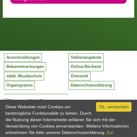
Ausschreibungen
Stellenangebote
Bekanntmachungen
Online-Bücherei
städt. Musikschule
Ortsrecht
Organigramm
Datenschutzerklärung
Stadt Barntrup
Mittelstraße 38
Diese Webseite nutzt Cookies um
Ok, verstanden
32683 Barntrup
bestmögliche Funktionalität zu bieten. Durch
Tel:
05263 / 409-0
die Nutzung dieser Internetseite erklären Sie sich mit der
Fax:
05263 / 409-249
Verwendung von Cookies einverstanden. Weitere Informationen
Email:
info@barntrup.de
entnehmen Sie bitte unserer Datenschutzerklärung.
Zur