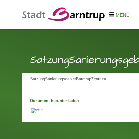
MENÜ
SatzungSanierungsge
SatzungSanierungsgebietBarntrupZentrum
Dokument herunter laden