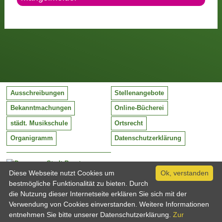
Ausschreibungen
Stellenangebote
Bekanntmachungen
Online-Bücherei
städt. Musikschule
Ortsrecht
Organigramm
Datenschutzerklärung
Stadt Barntrup
Mittelstraße 38
Diese Webseite nutzt Cookies um
Ok, verstanden
32683 Barntrup
bestmögliche Funktionalität zu bieten. Durch
Tel:
05263 / 409-0
die Nutzung dieser Internetseite erklären Sie sich mit der
Fax:
05263 / 409-249
Verwendung von Cookies einverstanden. Weitere Informationen
Email:
info@barntrup.de
entnehmen Sie bitte unserer Datenschutzerklärung.
Zur