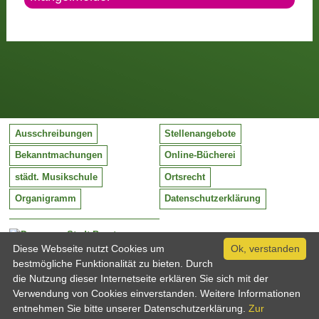
Ausschreibungen
Stellenangebote
Bekanntmachungen
Online-Bücherei
städt. Musikschule
Ortsrecht
Organigramm
Datenschutzerklärung
Stadt Barntrup
Mittelstraße 38
Diese Webseite nutzt Cookies um
Ok, verstanden
32683 Barntrup
bestmögliche Funktionalität zu bieten. Durch
Tel:
05263 / 409-0
die Nutzung dieser Internetseite erklären Sie sich mit der
Fax:
05263 / 409-249
Verwendung von Cookies einverstanden. Weitere Informationen
Email:
info@barntrup.de
entnehmen Sie bitte unserer Datenschutzerklärung.
Zur