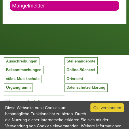
Mängelmelder
Ausschreibungen
Stellenangebote
Bekanntmachungen
Online-Bücherei
städt. Musikschule
Ortsrecht
Organigramm
Datenschutzerklärung
Stadt Barntrup
Mittelstraße 38
Diese Webseite nutzt Cookies um
Ok, verstanden
32683 Barntrup
bestmögliche Funktionalität zu bieten. Durch
Tel:
05263 / 409-0
die Nutzung dieser Internetseite erklären Sie sich mit der
Fax:
05263 / 409-249
Verwendung von Cookies einverstanden. Weitere Informationen
Email:
info@barntrup.de