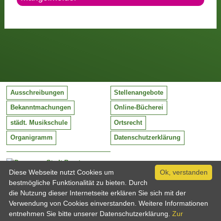
Ausschreibungen
Stellenangebote
Bekanntmachungen
Online-Bücherei
städt. Musikschule
Ortsrecht
Organigramm
Datenschutzerklärung
Stadt Barntrup
Mittelstraße 38
Diese Webseite nutzt Cookies um
Ok, verstanden
32683 Barntrup
bestmögliche Funktionalität zu bieten. Durch
Tel:
05263 / 409-0
die Nutzung dieser Internetseite erklären Sie sich mit der
Fax:
05263 / 409-249
Verwendung von Cookies einverstanden. Weitere Informationen
Email:
info@barntrup.de
entnehmen Sie bitte unserer Datenschutzerklärung.
Zur