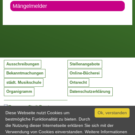
Mängelmelder
Ausschreibungen
Stellenangebote
Bekanntmachungen
Online-Bücherei
städt. Musikschule
Ortsrecht
Organigramm
Datenschutzerklärung
Stadt Barntrup
Mittelstraße 38
Diese Webseite nutzt Cookies um
Ok, verstanden
32683 Barntrup
bestmögliche Funktionalität zu bieten. Durch
Tel:
05263 / 409-0
die Nutzung dieser Internetseite erklären Sie sich mit der
Fax:
05263 / 409-249
Verwendung von Cookies einverstanden. Weitere Informationen
Email:
info@barntrup.de