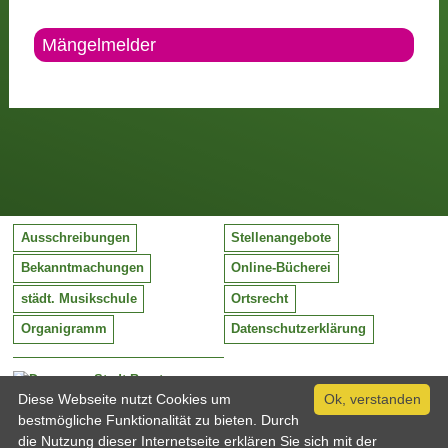
Mängelmelder
Ausschreibungen
Stellenangebote
Bekanntmachungen
Online-Bücherei
städt. Musikschule
Ortsrecht
Organigramm
Datenschutzerklärung
Stadt Barntrup
Mittelstraße 38
Diese Webseite nutzt Cookies um
Ok, verstanden
32683 Barntrup
bestmögliche Funktionalität zu bieten. Durch
Tel:
05263 / 409-0
die Nutzung dieser Internetseite erklären Sie sich mit der