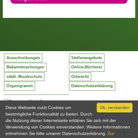
Ausschreibungen
Stellenangebote
Bekanntmachungen
Online-Bücherei
städt. Musikschule
Ortsrecht
Organigramm
Datenschutzerklärung
Stadt Barntrup
Mittelstraße 38
Diese Webseite nutzt Cookies um
Ok, verstanden
32683 Barntrup
bestmögliche Funktionalität zu bieten. Durch
Tel:
05263 / 409-0
die Nutzung dieser Internetseite erklären Sie sich mit der
Fax:
05263 / 409-249
Verwendung von Cookies einverstanden. Weitere Informationen
Email:
info@barntrup.de
entnehmen Sie bitte unserer Datenschutzerklärung.
Zur