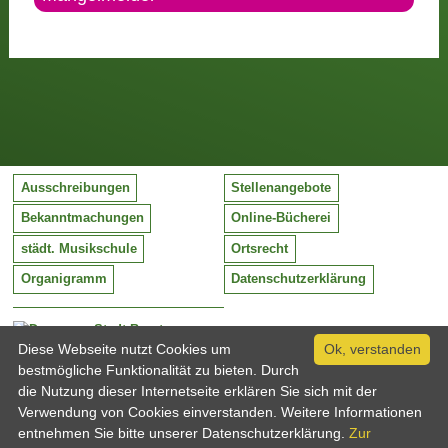
Ausschreibungen
Stellenangebote
Bekanntmachungen
Online-Bücherei
städt. Musikschule
Ortsrecht
Organigramm
Datenschutzerklärung
Stadt Barntrup
Mittelstraße 38
Diese Webseite nutzt Cookies um
Ok, verstanden
32683 Barntrup
bestmögliche Funktionalität zu bieten. Durch
Tel:
05263 / 409-0
die Nutzung dieser Internetseite erklären Sie sich mit der
Fax:
05263 / 409-249
Verwendung von Cookies einverstanden. Weitere Informationen
Email:
info@barntrup.de
entnehmen Sie bitte unserer Datenschutzerklärung.
Zur