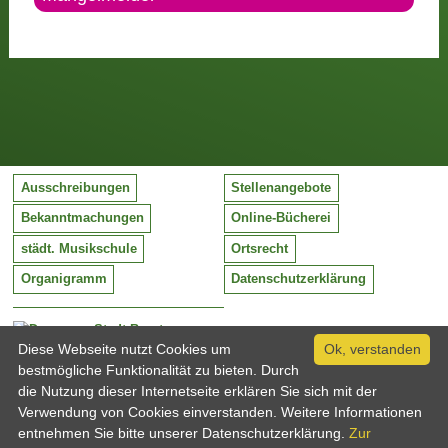
Ausschreibungen
Stellenangebote
Bekanntmachungen
Online-Bücherei
städt. Musikschule
Ortsrecht
Organigramm
Datenschutzerklärung
Stadt Barntrup
Mittelstraße 38
Diese Webseite nutzt Cookies um
Ok, verstanden
32683 Barntrup
bestmögliche Funktionalität zu bieten. Durch
Tel:
05263 / 409-0
die Nutzung dieser Internetseite erklären Sie sich mit der
Fax:
05263 / 409-249
Verwendung von Cookies einverstanden. Weitere Informationen
Email:
info@barntrup.de
entnehmen Sie bitte unserer Datenschutzerklärung.
Zur