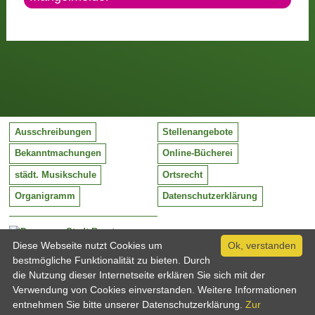
Ausschreibungen
Stellenangebote
Bekanntmachungen
Online-Bücherei
städt. Musikschule
Ortsrecht
Organigramm
Datenschutzerklärung
Stadt Barntrup
Mittelstraße 38
Diese Webseite nutzt Cookies um
Ok, verstanden
32683 Barntrup
bestmögliche Funktionalität zu bieten. Durch
Tel:
05263 / 409-0
die Nutzung dieser Internetseite erklären Sie sich mit der
Fax:
05263 / 409-249
Verwendung von Cookies einverstanden. Weitere Informationen
Email:
info@barntrup.de
entnehmen Sie bitte unserer Datenschutzerklärung.
Zur