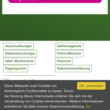
Ausschreibungen
Stellenangebote
Bekanntmachungen
Online-Bücherei
städt. Musikschule
Ortsrecht
Organigramm
Datenschutzerklärung
Stadt Barntrup
Mittelstraße 38
Diese Webseite nutzt Cookies um
Ok, verstanden
32683 Barntrup
bestmögliche Funktionalität zu bieten. Durch
Tel:
05263 / 409-0
die Nutzung dieser Internetseite erklären Sie sich mit der
Fax:
05263 / 409-249
Verwendung von Cookies einverstanden. Weitere Informationen
Email:
info@barntrup.de
entnehmen Sie bitte unserer Datenschutzerklärung.
Zur