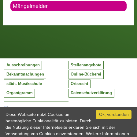
Mängelmelder
Ausschreibungen
Stellenangebote
Bekanntmachungen
Online-Bücherei
städt. Musikschule
Ortsrecht
Organigramm
Datenschutzerklärung
Stadt Barntrup
Mittelstraße 38
Diese Webseite nutzt Cookies um
Ok, verstanden
32683 Barntrup
bestmögliche Funktionalität zu bieten. Durch
Tel:
05263 / 409-0
die Nutzung dieser Internetseite erklären Sie sich mit der
Fax:
05263 / 409-249
Verwendung von Cookies einverstanden. Weitere Informationen
Email:
info@barntrup.de