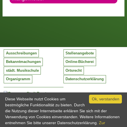
Ausschreibungen
Stellenangebote
Bekanntmachungen
Online-Bücherei
städt. Musikschule
Ortsrecht
Organigramm
Datenschutzerklärung
Stadt Barntrup
Mittelstraße 38
Diese Webseite nutzt Cookies um
Ok, verstanden
32683 Barntrup
bestmögliche Funktionalität zu bieten. Durch
Tel:
05263 / 409-0
die Nutzung dieser Internetseite erklären Sie sich mit der
Fax:
05263 / 409-249
Verwendung von Cookies einverstanden. Weitere Informationen
Email:
info@barntrup.de
entnehmen Sie bitte unserer Datenschutzerklärung.
Zur