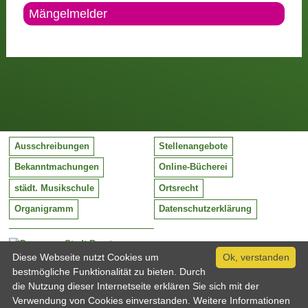
Mängelmelder
Ausschreibungen
Stellenangebote
Bekanntmachungen
Online-Bücherei
städt. Musikschule
Ortsrecht
Organigramm
Datenschutzerklärung
Stadt Barntrup
Mittelstraße 38
Diese Webseite nutzt Cookies um
Ok, verstanden
32683 Barntrup
bestmögliche Funktionalität zu bieten. Durch
Tel:
05263 / 409-0
die Nutzung dieser Internetseite erklären Sie sich mit der
Fax:
05263 / 409-249
Verwendung von Cookies einverstanden. Weitere Informationen
Email:
info@barntrup.de