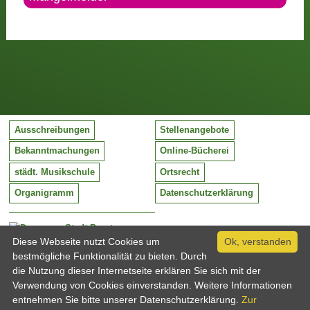
Ausschreibungen
Stellenangebote
Bekanntmachungen
Online-Bücherei
städt. Musikschule
Ortsrecht
Organigramm
Datenschutzerklärung
Stadt Barntrup
Mittelstraße 38
Diese Webseite nutzt Cookies um
Ok, verstanden
32683 Barntrup
bestmögliche Funktionalität zu bieten. Durch
Tel:
05263 / 409-0
die Nutzung dieser Internetseite erklären Sie sich mit der
Fax:
05263 / 409-249
Verwendung von Cookies einverstanden. Weitere Informationen
Email:
info@barntrup.de
entnehmen Sie bitte unserer Datenschutzerklärung.
Zur