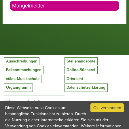
Mängelmelder
Ausschreibungen
Stellenangebote
Bekanntmachungen
Online-Bücherei
städt. Musikschule
Ortsrecht
Organigramm
Datenschutzerklärung
Stadt Barntrup
Mittelstraße 38
Diese Webseite nutzt Cookies um
Ok, verstanden
32683 Barntrup
bestmögliche Funktionalität zu bieten. Durch
Tel:
05263 / 409-0
die Nutzung dieser Internetseite erklären Sie sich mit der
Fax:
05263 / 409-249
Verwendung von Cookies einverstanden. Weitere Informationen
Email:
info@barntrup.de