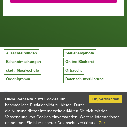
Ausschreibungen
Stellenangebote
Bekanntmachungen
Online-Bücherei
städt. Musikschule
Ortsrecht
Organigramm
Datenschutzerklärung
Stadt Barntrup
Mittelstraße 38
Diese Webseite nutzt Cookies um
Ok, verstanden
32683 Barntrup
bestmögliche Funktionalität zu bieten. Durch
Tel:
05263 / 409-0
die Nutzung dieser Internetseite erklären Sie sich mit der
Fax:
05263 / 409-249
Verwendung von Cookies einverstanden. Weitere Informationen
Email:
info@barntrup.de
entnehmen Sie bitte unserer Datenschutzerklärung.
Zur