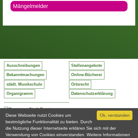
Mängelmelder
Ausschreibungen
Stellenangebote
Bekanntmachungen
Online-Bücherei
städt. Musikschule
Ortsrecht
Organigramm
Datenschutzerklärung
Stadt Barntrup
Mittelstraße 38
Diese Webseite nutzt Cookies um
Ok, verstanden
32683 Barntrup
bestmögliche Funktionalität zu bieten. Durch
Tel:
05263 / 409-0
die Nutzung dieser Internetseite erklären Sie sich mit der
Fax:
05263 / 409-249
Verwendung von Cookies einverstanden. Weitere Informationen
Email:
info@barntrup.de