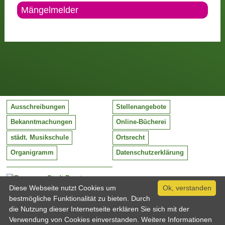
Mängelmelder
Ausschreibungen
Stellenangebote
Bekanntmachungen
Online-Bücherei
städt. Musikschule
Ortsrecht
Organigramm
Datenschutzerklärung
Stadt Barntrup
Mittelstraße 38
Diese Webseite nutzt Cookies um
Ok, verstanden
32683 Barntrup
bestmögliche Funktionalität zu bieten. Durch
Tel:
05263 / 409-0
die Nutzung dieser Internetseite erklären Sie sich mit der
Fax:
05263 / 409-249
Verwendung von Cookies einverstanden. Weitere Informationen
Email:
info@barntrup.de