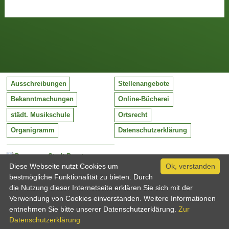
Ausschreibungen
Stellenangebote
Bekanntmachungen
Online-Bücherei
städt. Musikschule
Ortsrecht
Organigramm
Datenschutzerklärung
Stadt Barntrup
Mittelstraße 38
Diese Webseite nutzt Cookies um
Ok, verstanden
32683 Barntrup
bestmögliche Funktionalität zu bieten. Durch
Tel:
05263 / 409-0
die Nutzung dieser Internetseite erklären Sie sich mit der
Fax:
05263 / 409-249
Verwendung von Cookies einverstanden. Weitere Informationen
Email:
info@barntrup.de
entnehmen Sie bitte unserer Datenschutzerklärung.
Zur
Datenschutzerklärung