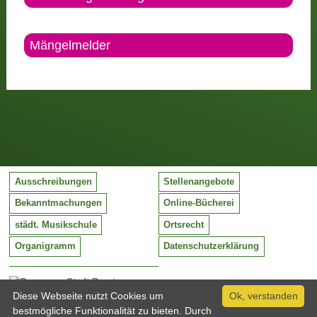
Mängelmelder
Ausschreibungen
Stellenangebote
Bekanntmachungen
Online-Bücherei
städt. Musikschule
Ortsrecht
Organigramm
Datenschutzerklärung
Stadt Barntrup
Mittelstraße 38
Diese Webseite nutzt Cookies um
Ok, verstanden
32683 Barntrup
bestmögliche Funktionalität zu bieten. Durch