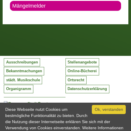
Mängelmelder
Ausschreibungen
Stellenangebote
Bekanntmachungen
Online-Bücherei
städt. Musikschule
Ortsrecht
Organigramm
Datenschutzerklärung
Stadt Barntrup
Mittelstraße 38
Diese Webseite nutzt Cookies um
Ok, verstanden
32683 Barntrup
bestmögliche Funktionalität zu bieten. Durch
Tel:
05263 / 409-0
die Nutzung dieser Internetseite erklären Sie sich mit der
Fax:
05263 / 409-249
Verwendung von Cookies einverstanden. Weitere Informationen
Email:
info@barntrup.de