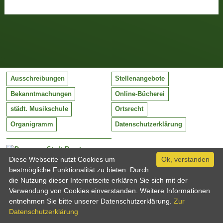
Ausschreibungen
Stellenangebote
Bekanntmachungen
Online-Bücherei
städt. Musikschule
Ortsrecht
Organigramm
Datenschutzerklärung
Stadt Barntrup
Mittelstraße 38
Diese Webseite nutzt Cookies um
Ok, verstanden
32683 Barntrup
bestmögliche Funktionalität zu bieten. Durch
Tel:
05263 / 409-0
die Nutzung dieser Internetseite erklären Sie sich mit der
Fax:
05263 / 409-249
Verwendung von Cookies einverstanden. Weitere Informationen
Email:
info@barntrup.de
entnehmen Sie bitte unserer Datenschutzerklärung.
Zur
Datenschutzerklärung