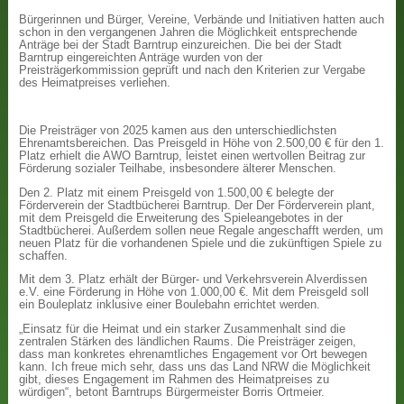
Bürgerinnen und Bürger, Vereine, Verbände und Initiativen hatten auch
schon in den vergangenen Jahren die Möglichkeit entsprechende
Anträge bei der Stadt Barntrup einzureichen. Die bei der Stadt
Barntrup eingereichten Anträge wurden von der
Preisträgerkommission geprüft und nach den Kriterien zur Vergabe
des Heimatpreises verliehen.
Die Preisträger von 2025 kamen aus den unterschiedlichsten
Ehrenamtsbereichen. Das Preisgeld in Höhe von 2.500,00 € für den 1.
Platz erhielt die AWO Barntrup, leistet einen wertvollen Beitrag zur
Förderung sozialer Teilhabe, insbesondere älterer Menschen.
Den 2. Platz mit einem Preisgeld von 1.500,00 € belegte der
Förderverein der Stadtbücherei Barntrup. Der Der Förderverein plant,
mit dem Preisgeld die Erweiterung des Spieleangebotes in der
Stadtbücherei. Außerdem sollen neue Regale angeschafft werden, um
neuen Platz für die vorhandenen Spiele und die zukünftigen Spiele zu
schaffen.
Mit dem 3. Platz erhält der Bürger- und Verkehrsverein Alverdissen
e.V. eine Förderung in Höhe von 1.000,00 €. Mit dem Preisgeld soll
ein Bouleplatz inklusive einer Boulebahn errichtet werden.
„Einsatz für die Heimat und ein starker Zusammenhalt sind die
zentralen Stärken des ländlichen Raums. Die Preisträger zeigen,
dass man konkretes ehrenamtliches Engagement vor Ort bewegen
kann. Ich freue mich sehr, dass uns das Land NRW die Möglichkeit
gibt, dieses Engagement im Rahmen des Heimatpreises zu
würdigen“, betont Barntrups Bürgermeister Borris Ortmeier.