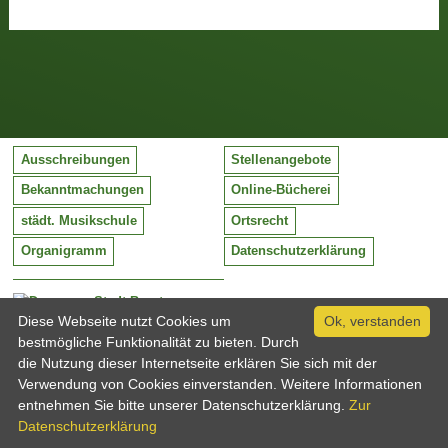
Ausschreibungen
Stellenangebote
Bekanntmachungen
Online-Bücherei
städt. Musikschule
Ortsrecht
Organigramm
Datenschutzerklärung
Stadt Barntrup
Mittelstraße 38
Diese Webseite nutzt Cookies um
Ok, verstanden
32683 Barntrup
bestmögliche Funktionalität zu bieten. Durch
Tel:
05263 / 409-0
die Nutzung dieser Internetseite erklären Sie sich mit der
Fax:
05263 / 409-249
Verwendung von Cookies einverstanden. Weitere Informationen
Email:
info@barntrup.de
entnehmen Sie bitte unserer Datenschutzerklärung.
Zur
Datenschutzerklärung