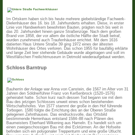
Im Ortskern haben sich bis heute mehrere giebelständige Fachwerk-
Dielenhäuser des 16. bis 18. Jahrhunderts erhalten. Diese, in erster
Linie von Handwerkern bewohnten Bauten, prägten noch bis weit in
das 20. Jahrhundert hinein ganze Straßenzüge. Nach dem großen
Brand von 1858, der vor allem die östliche Hälfte der Stadt betraf,
wurden zunehmend auch Traufenhäuser errichtet. Mit dem 1616
datierten Haus Untere Straße 39 ging 1972 eines der ältesten
Wohnhäuser des Ortes verloren. Das schon 1955 für baufällig erklärte
und lange Zeit leer stehende Gebäude wurde abgetragen und soll im
Westfälischen Freilichtmuseum in Detmold wiederaufgebaut werden.
Schloss Barntrup
Bauherrin der Anlage war Anna von Canstein, die 1567 im Alter von 31
Jahren den Söldnerführer Franz von Kerßenbrock (1520–1576)
geheiratet hatte. Schon kurz nach dessen Tod begann sie mit dem
Bau des jetzigen Schlosses unweit eines schon bestehenden
Wirtschaftshofes. Von 1577 stammt der große in den Hof führende
Torbogen. 1580 folgte die Errichtung des an der Oberen Straße
gelegenen Zehnthauses. Das eindrucksvolle, das Ortsbild
bestimmende Herrenhaus entstand 1584–88 nach Plänen des
Baumeisters Eberhard Wilkening aus Hameln. Es handelt sich um
einen zweigeschossigen Bau mit drei Ecktürmen. An der Hofseite
befinden sich ein polygonaler Treppenturm und eine große Utlucht.