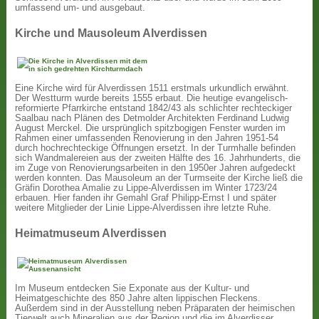
umfassend um- und ausgebaut.
Kirche und Mausoleum Alverdissen
Eine Kirche wird für Alverdissen 1511 erstmals urkundlich erwähnt.
Der Westturm wurde bereits 1555 erbaut. Die heutige evangelisch-
reformierte Pfarrkirche entstand 1842/43 als schlichter rechteckiger
Saalbau nach Plänen des Detmolder Architekten Ferdinand Ludwig
August Merckel. Die ursprünglich spitzbogigen Fenster wurden im
Rahmen einer umfassenden Renovierung in den Jahren 1951-54
durch hochrechteckige Öffnungen ersetzt. In der Turmhalle befinden
sich Wandmalereien aus der zweiten Hälfte des 16. Jahrhunderts, die
im Zuge von Renovierungsarbeiten in den 1950er Jahren aufgedeckt
werden konnten. Das Mausoleum an der Turmseite der Kirche ließ die
Gräfin Dorothea Amalie zu Lippe-Alverdissen im Winter 1723/24
erbauen. Hier fanden ihr Gemahl Graf Philipp-Ernst I und später
weitere Mitglieder der Linie Lippe-Alverdissen ihre letzte Ruhe.
Heimatmuseum Alverdissen
Im Museum entdecken Sie Exponate aus der Kultur- und
Heimatgeschichte des 850 Jahre alten lippischen Fleckens.
Außerdem sind in der Ausstellung neben Präparaten der heimischen
Tierwelt auch Mineralien aus der Region und die im Alverdisser