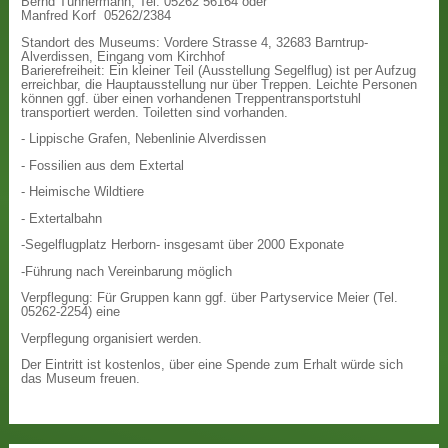
Bernd Tünnermann, Tel. 05262 56164 oder
Manfred Korf 05262/2384
Standort des Museums: Vordere Strasse 4, 32683 Barntrup-
Alverdissen, Eingang vom Kirchhof
Barierefreiheit: Ein kleiner Teil (Ausstellung Segelflug) ist per Aufzug
erreichbar, die Hauptausstellung nur über Treppen. Leichte Personen
können ggf. über einen vorhandenen Treppentransportstuhl
transportiert werden. Toiletten sind vorhanden.
- Lippische Grafen, Nebenlinie Alverdissen
- Fossilien aus dem Extertal
- Heimische Wildtiere
- Extertalbahn
-Segelflugplatz Herborn- insgesamt über 2000 Exponate
-Führung nach Vereinbarung möglich
Verpflegung: Für Gruppen kann ggf. über Partyservice Meier (Tel.
05262-2254) eine
Verpflegung organisiert werden.
Der Eintritt ist kostenlos, über eine Spende zum Erhalt würde sich
das Museum freuen.