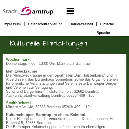
Impressum
Datenschutzerklärung
Barrierefreiheit
Einfache
Sprache
Kulturelle Einrichtungen
Wochenmarkt
Donnerstags 7.00 - 13.00 Uhr, Marktplatz Barntrup
Mehrzweckräume
Die Mehrzweckräume in den Sporthallen „Am Holstenkamp“ und in
Alverdissen, das Bürgerhaus Sonneborn sowie das Cigarillo stehen
für öffentliche Veranstaltungen und Vereinsfeste Barntruper Bürgern
und Vereinen zur Verfügung.
Schul-und Bürgerforum, Holstenkamp 7, 32682 Barntrup
Auskunft: Stadtverwaltung Barntrup 05263/ 409 - 166
Stadtbücherei
Mittelstraße 14d, 32683 Barntrup 05263/ 409 - 119
Kulturschuppen Barntrup im ehem. Bahnhof
Kultur Highlights sind die Veranstaltungen im Kulturschuppen, Am
Bahnhof 5, 32683 Barntrup.
Der Barntruper Kulturschuppen befindet sich im ehemaligen