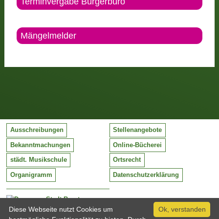
Terminvergabe Bürgerbüro
Mängelmelder
Ausschreibungen
Stellenangebote
Bekanntmachungen
Online-Bücherei
städt. Musikschule
Ortsrecht
Organigramm
Datenschutzerklärung
Stadt Barntrup
Mittelstraße 38
Diese Webseite nutzt Cookies um
Ok, verstanden
32683 Barntrup