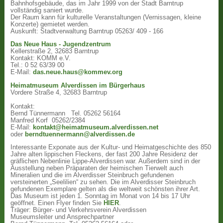
Bahnhofsgebäude, das im Jahr 1999 von der Stadt Barntrup
vollständig saniert wurde.
Der Raum kann für kulturelle Veranstaltungen (Vernissagen, kleine
Konzerte) gemietet werden.
Auskunft: Stadtverwaltung Barntrup 05263/ 409 - 166
Das Neue Haus - Jugendzentrum
Kellerstraße 2, 32683 Barntrup
Kontakt: KOMM e.V.
Tel.: 0 52 63/39 00
E-Mail:
das.neue.haus@kommev.org
Heimatmuseum Alverdissen im Bürgerhaus
Vordere Straße 4, 32683 Barntrup
Kontakt:
Bernd Tünnermann Tel. 05262 56164
Manfred Korf 05262/2384
E-Mail:
kontakt@heimatmuseum.alverdissen.net
oder
berndtuennermann@alverdissen.de
Interessante Exponate aus der Kultur- und Heimatgeschichte des 850
Jahre alten lippischen Fleckens, der fast 200 Jahre Residenz der
gräflichen Nebenlinie Lippe-Alverdissen war. Außerdem sind in der
Ausstellung neben Präparaten der heimischen Tierwelt auch
Mineralien und die im Alverdisser Steinbruch gefundenen
versteinerten „Seelilien“ zu sehen. Die im Alverdisser Steinbruch
gefundenen Exemplare gelten als die weltweit schönsten ihrer Art.
Das Museum ist jeden 1. Sonntag im Monat von 14 bis 17 Uhr
geöffnet. Einen Flyer finden Sie
HIER
.
Träger: Bürger- und Verkehrsverein Alverdissen
Museumsleiter und Ansprechpartner