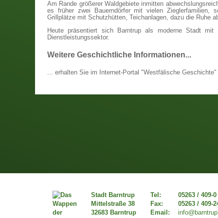
Am Rande größerer Waldgebiete inmitten abwechslungsreich
es früher zwei Bauerndörfer mit vielen Zieglerfamilien,
Grillplätze mit Schutzhütten, Teichanlagen, dazu die Ruhe 
Heute präsentiert sich Barntrup als moderne Stadt mit
Dienstleistungssektor.
Weitere Geschichtliche Informationen...
... erhalten Sie im Internet-Portal "Westfälische Geschichte
Stadt Barntrup
Tel:
05263 / 409-0
Mittelstraße 38
Fax:
05263 / 409-2
32683 Barntrup
Email:
info@barntrup