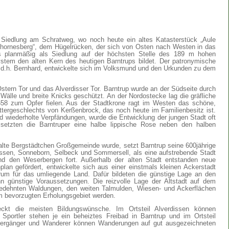
he Siedlung am Schratweg, wo noch heute ein altes Katasterstück „Aule
Thornesberg“, dem Hügelrücken, der sich von Osten nach Westen in das
das planmäßig als Siedlung auf der höchsten Stelle des 189 m hohen
stem den alten Kern des heutigen Barntrups bildet. Der patronymische
 d.h. Bernhard, entwickelte sich im Volksmund und den Urkunden zu dem
 Ostern Tor und das Alverdisser Tor. Barntrup wurde an der Südseite durch
älle und breite Knicks geschützt. An der Nordostecke lag die gräfliche
658 zum Opfer fielen. Aus der Stadtkrone ragt im Westen das schöne,
tergeschlechts von Kerßenbrock, das noch heute im Familienbesitz ist.
 wiederholte Verpfändungen, wurde die Entwicklung der jungen Stadt oft
setzten die Barntruper eine halbe lippische Rose neben den halben
lte Bergstädtchen Großgemeinde wurde, setzt Barntrup seine 600jährige
issen, Sonneborn, Selbeck und Sommersell, als eine aufstrebende Stadt
d den Weserbergen fort. Außerhalb der alten Stadt entstanden neue
lan gefördert, entwickelte sich aus einer einstmals kleinen Ackerstadt
trum für das umliegende Land. Dafür bildeten die günstige Lage an den
 günstige Voraussetzungen. Die reizvolle Lage der Altstadt auf dem
edehnten Waldungen, den weiten Talmulden, Wiesen- und Ackerflächen
m bevorzugten Erholungsgebiet werden.
kt die meisten Bildungswünsche. Im Ortsteil Alverdissen können
 Sportler stehen je ein beheiztes Freibad in Barntrup und im Ortsteil
aziergänger und Wanderer können Wanderungen auf gut ausgezeichneten