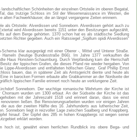
landschaftlichen Schönheiten der einzelnen Ortsteile im oberen Begatal,
al, das trutzige Schloss im Stil der Weserrenaissance im Westen, die
e alten Fachwerkhäuser, die an längst vergangene Zeiten erinnern.
e als Ortsteile: Alverdissen und Sonneborn. Alverdissen gehört auch zu
tertal wird Alverdissen bereits 1151 unter den Besitzungen aufgezählt,
ifts auf dem Berge gehörten. 1370 schon hat es als städtische Siedlung
tzten Richter gegeben. Auch ein Ratssiegel „Sigillum opidi Alverdissen“
n-Schema klar ausgeprägt mit einer Oberer -, Mittel und Unterer Straße.
 – Hameln (heutige Bundesstraße B66). Im Jahre 1377 verkauften die
andte Haus Honstein-Schaumburg. Durch Verpfändung kam die Herrschaft
Besitz der lippischen Grafen, die dieses Pfand nie wieder hergaben. Von
e Lippe-Alverdissen und entfalteten höfischen Glanz. Graf Phillip Ernst
hloss bauen, das in späterer Zeit als Amtsgericht diente und heute als
 Eine in barocken Formen erbaute alte Grabkammer an der Nordseite der
räflich lippischen Familie erinnert noch heute an verklungene Zeit.
irchdorf Sonneborn. Der wuchtige romanische Wehrturm der Kirche ist
r Chorraum wurden um 1300 erbaut. An der Südseite der Kirche ist das
gehoben mit der Jahreszahl 1518 und erinnert daran, dass sie einst
renovieren ließen. Bei Renovierungsarbeiten wurden vor einigen Jahren
e aus der zweiten Hälfte des 16. Jahrhunderts aus lutherischer Zeit,
en. Sonneborn liegt in reizvoller Lage zwischen Saalberg und Knappberg.
pfel hinauf. Der Gipfel des 285 m hohen Knappbergs ist wegen seiner
utzgebiet erklärt worden.
hoch ist, gewährt einen herrlichen Rundblick ins obere Bega- und
.