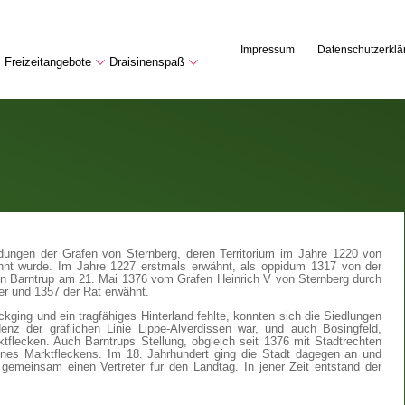
Impressum
Datenschutzerklä
Freizeitangebote
Draisinenspaß
ndungen der Grafen von Sternberg, deren Territorium im Jahre 1220 von
nnt wurde. Im Jahre 1227 erstmals erwähnt, als oppidum 1317 von der
en Barntrup am 21. Mai 1376 vom Grafen Heinrich V von Sternberg durch
er und 1357 der Rat erwähnt.
ckging und ein tragfähiges Hinterland fehlte, konnten sich die Siedlungen
enz der gräflichen Linie Lippe-Alverdissen war, und auch Bösingfeld,
ktflecken. Auch Barntrups Stellung, obgleich seit 1376 mit Stadtrechten
ines Marktfleckens. Im 18. Jahrhundert ging die Stadt dagegen an und
gemeinsam einen Vertreter für den Landtag. In jener Zeit entstand der