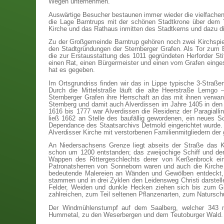
Wegen unternehmen.
Auswärtige Besucher bestaunen immer wieder die vielfachen 
die Lage Barntrups mit der schönen Stadtkrone über dem T
Kirche und das Rathaus inmitten des Stadtkerns und dazu di
Zu der Großgemeinde Barntrup gehören noch zwei Kirchspiel
den Stadtgründungen der Sternberger Grafen. Als Tor zum Ex
die zur Erstausstattung des 1011 gegründeten Herforder St
einen Rat, einen Bürgermeister und einen vom Grafen eingese
hat es gegeben.
Im Ortsgrundriss finden wir das in Lippe typische 3-Straße
Durch die Mittelstraße läuft die alte Heerstraße Lemgo
Sternberger Grafen ihre Herrschaft an das mit ihnen verw
Sternberg und damit auch Alverdissen im Jahre 1405 in den 
1616 bis 1777 war Alverdissen die Residenz der Paragiallini
ließ 1662 an Stelle des baufällig gewordenen, ein neues Sc
Dependance des Staatsarchivs Detmold eingerichtet wurde.
Alverdisser Kirche mit verstorbenen Familienmitgliedern der g
An Niedersachsens Grenze liegt abseits der Straße das K
schon um 1200 entstanden; das zweijochige Schiff und de
Wappen des Rittergeschlechts derer von Kerßenbrock ein
Patronatsherren von Sonneborn waren und auch die Kirche 
bedeutende Malereien an Wänden und Gewölben entdeckt, di
stammen und in drei Zyklen den Leidensweg Christi darstell
Felder, Weiden und dunkle Hecken ziehen sich bis zum Gi
zahlreichen, zum Teil seltenen Pflanzenarten, zum Natursch
Der Windmühlenstumpf auf dem Saalberg, welcher 343 m 
Hummetal, zu den Weserbergen und dem Teutoburger Wald