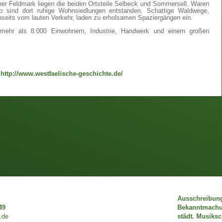
er Feldmark liegen die beiden Ortsteile Selbeck und Sommersell. Waren
 so sind dort ruhige Wohnsiedlungen entstanden. Schattige Waldwege,
abseits vom lauten Verkehr, laden zu erholsamen Spaziergängen ein.
 mehr als 8.000 Einwohnern, Industrie, Handwerk und einem großen
"
http://www.westfaelische-geschichte.de/
Ausschreibun
49
Bekanntmach
.de
städt. Musiks