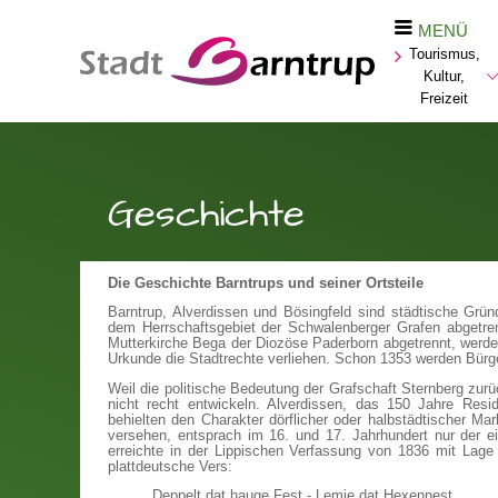
MENÜ
Tourismus,
Kultur,
Freizeit
Geschichte
Die Geschichte Barntrups und seiner Ortsteile
Barntrup, Alverdissen und Bösingfeld sind städtische Grü
dem Herrschaftsgebiet der Schwalenberger Grafen abgetre
Mutterkirche Bega der Diozöse Paderborn abgetrennt, werd
Urkunde die Stadtrechte verliehen. Schon 1353 werden Bürg
Weil die politische Bedeutung der Grafschaft Sternberg zurü
nicht recht entwickeln. Alverdissen, das 150 Jahre Resid
behielten den Charakter dörflicher oder halbstädtischer Mar
versehen, entsprach im 16. und 17. Jahrhundert nur der e
erreichte in der Lippischen Verfassung von 1836 mit Lage 
plattdeutsche Vers:
Deppelt dat hauge Fest - Lemje dat Hexennest