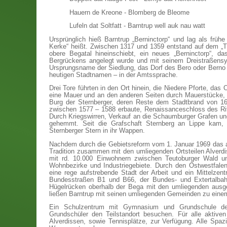
Hauern de Kreone - Blomberg de Bleome
Lufeln dat Soltfatt - Barntrup well auk nau watt
Ursprünglich hieß Barntrup „Berninctorp“ und lag als frü
Kerke“ heißt. Zwischen 1317 und 1359 entstand auf dem „
obere Begatal hineinschiebt, ein neues „Berninctorp“, 
Bergrückens angelegt wurde und mit seinem Dreistraßensy
Ursprungsname der Siedlung, das Dorf des Bero oder Berno
heutigen Stadtnamen – in der Amtssprache.
Drei Tore führten in den Ort hinein, die Niedere Pforte, das
eine Mauer und an den anderen Seiten durch Mauerstücke, W
Burg der Sternberger, deren Reste dem Stadtbrand von 1
zwischen 1577 – 1588 erbaute, Renaissanceschloss des Rit
Durch Kriegswirren, Verkauf an die Schaumburger Grafen und
gehemmt. Seit die Grafschaft Sternberg an Lippe kam, 
Sternberger Stern in ihr Wappen.
Nachdem durch die Gebietsreform vom 1. Januar 1969 das a
Tradition zusammen mit den umliegenden Ortsteilen Alverd
mit rd. 10.000 Einwohnern zwischen Teutoburger Wald un
Wohnbezirke und Industriegebiete. Durch den Ostwestfalenp
eine rege aufstrebende Stadt der Arbeit und ein Mittelzen
Bundesstraßen B1 und B66, der Bundes- und Extertalbahn
Hügelrücken oberhalb der Bega mit den umliegenden ausg
ließen Barntrup mit seinen umliegenden Gemeinden zu eine
Ein Schulzentrum mit Gymnasium und Grundschule dec
Grundschüler den Teilstandort besuchen. Für alle aktiven
Alverdissen, sowie Tennisplätze, zur Verfügung. Alle Sp